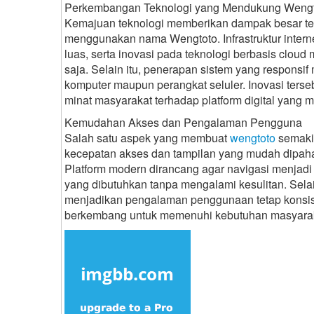
Perkembangan Teknologi yang Mendukung Weng
Kemajuan teknologi memberikan dampak besar ter
menggunakan nama Wengtoto. Infrastruktur intern
luas, serta inovasi pada teknologi berbasis cl
saja. Selain itu, penerapan sistem yang respons
komputer maupun perangkat seluler. Inovasi ters
minat masyarakat terhadap platform digital ya
Kemudahan Akses dan Pengalaman Pengguna
Salah satu aspek yang membuat
wengtoto
semakin
kecepatan akses dan tampilan yang mudah dipah
Platform modern dirancang agar navigasi menjad
yang dibutuhkan tanpa mengalami kesulitan. Selain
menjadikan pengalaman penggunaan tetap konsist
berkembang untuk memenuhi kebutuhan masyarak