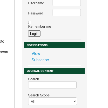
Username
Password
Remember me
oto
NOTIFICATIONS
ncari
View
Subscribe
JOURNAL CONTENT
Search
Search Scope