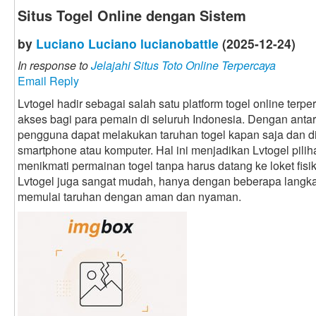
Situs Togel Online dengan Sistem
by
Luciano Luciano lucianobattle
(2025-12-24)
In response to
Jelajahi Situs Toto Online Terpercaya
Email Reply
Lvtogel hadir sebagai salah satu platform togel online t
akses bagi para pemain di seluruh Indonesia. Dengan anta
pengguna dapat melakukan taruhan togel kapan saja dan 
smartphone atau komputer. Hal ini menjadikan Lvtogel pili
menikmati permainan togel tanpa harus datang ke loket fisik.
Lvtogel juga sangat mudah, hanya dengan beberapa langk
memulai taruhan dengan aman dan nyaman.