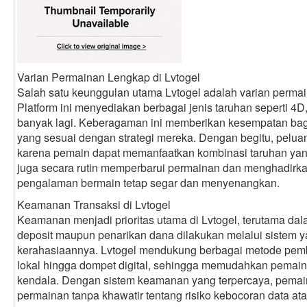
Varian Permainan Lengkap di Lvtogel
Salah satu keunggulan utama Lvtogel adalah varian permai
Platform ini menyediakan berbagai jenis taruhan seperti 4
banyak lagi. Keberagaman ini memberikan kesempatan bagi
yang sesuai dengan strategi mereka. Dengan begitu, pelua
karena pemain dapat memanfaatkan kombinasi taruhan yang
juga secara rutin memperbarui permainan dan menghadirkan 
pengalaman bermain tetap segar dan menyenangkan.
Keamanan Transaksi di Lvtogel
Keamanan menjadi prioritas utama di Lvtogel, terutama dal
deposit maupun penarikan dana dilakukan melalui sistem ya
kerahasiaannya. Lvtogel mendukung berbagai metode pemba
lokal hingga dompet digital, sehingga memudahkan pemain
kendala. Dengan sistem keamanan yang terpercaya, pemain
permainan tanpa khawatir tentang risiko kebocoran data at