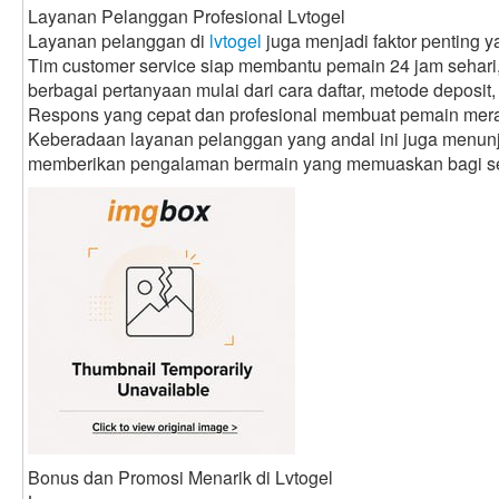
Layanan Pelanggan Profesional Lvtogel
Layanan pelanggan di
lvtogel
juga menjadi faktor penting y
Tim customer service siap membantu pemain 24 jam sehari
berbagai pertanyaan mulai dari cara daftar, metode deposit,
Respons yang cepat dan profesional membuat pemain mer
Keberadaan layanan pelanggan yang andal ini juga menun
memberikan pengalaman bermain yang memuaskan bagi se
Bonus dan Promosi Menarik di Lvtogel