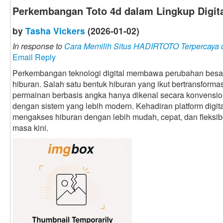
Perkembangan Toto 4d dalam Lingkup Digit
by
Tasha Vickers
(2026-01-02)
In response to
Cara Memilih Situs HADIRTOTO Terpercaya
Email Reply
Perkembangan teknologi digital membawa perubahan besa
hiburan. Salah satu bentuk hiburan yang ikut bertransforma
permainan berbasis angka hanya dikenal secara konvensiona
dengan sistem yang lebih modern. Kehadiran platform digi
mengakses hiburan dengan lebih mudah, cepat, dan fleksib
masa kini.