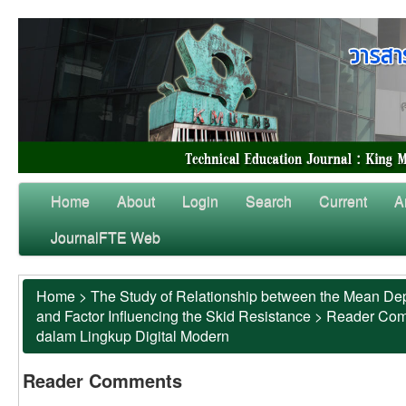
Home
About
Login
Search
Current
A
JournalFTE Web
Home
>
The Study of Relationship between the Mean Dep
and Factor Influencing the Skid Resistance
>
Reader Co
dalam Lingkup Digital Modern
Reader Comments