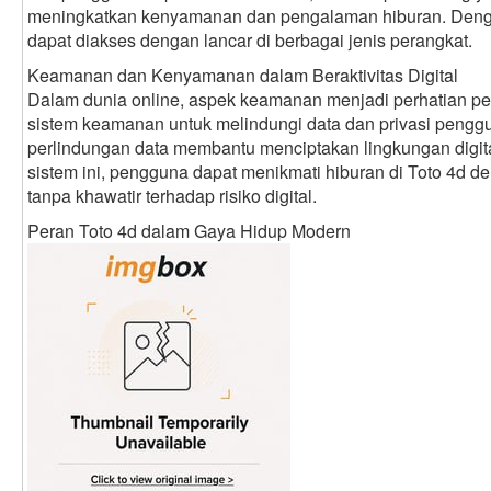
meningkatkan kenyamanan dan pengalaman hiburan. Dengan
dapat diakses dengan lancar di berbagai jenis perangkat.
Keamanan dan Kenyamanan dalam Beraktivitas Digital
Dalam dunia online, aspek keamanan menjadi perhatian p
sistem keamanan untuk melindungi data dan privasi pengg
perlindungan data membantu menciptakan lingkungan digi
sistem ini, pengguna dapat menikmati hiburan di Toto 4d d
tanpa khawatir terhadap risiko digital.
Peran Toto 4d dalam Gaya Hidup Modern