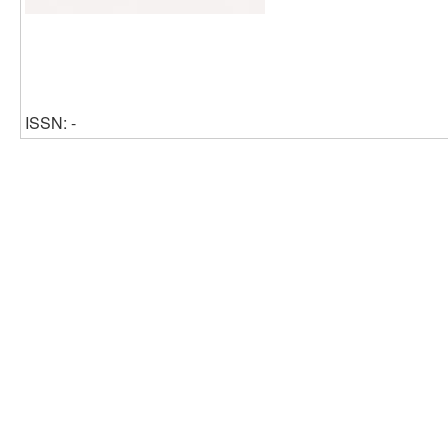
ISSN: -