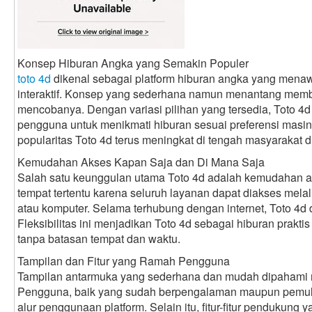
Konsep Hiburan Angka yang Semakin Populer
toto 4d
dikenal sebagai platform hiburan angka yang men
interaktif. Konsep yang sederhana namun menantang membu
mencobanya. Dengan variasi pilihan yang tersedia, Toto 
pengguna untuk menikmati hiburan sesuai preferensi masi
popularitas Toto 4d terus meningkat di tengah masyarakat di
Kemudahan Akses Kapan Saja dan Di Mana Saja
Salah satu keunggulan utama Toto 4d adalah kemudahan ak
tempat tertentu karena seluruh layanan dapat diakses melalu
atau komputer. Selama terhubung dengan internet, Toto 4d 
Fleksibilitas ini menjadikan Toto 4d sebagai hiburan prak
tanpa batasan tempat dan waktu.
Tampilan dan Fitur yang Ramah Pengguna
Tampilan antarmuka yang sederhana dan mudah dipahami me
Pengguna, baik yang sudah berpengalaman maupun pemul
alur penggunaan platform. Selain itu, fitur-fitur pendukung