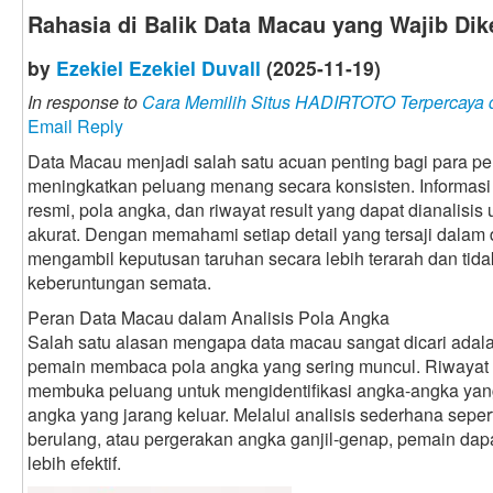
Rahasia di Balik Data Macau yang Wajib Dik
by
Ezekiel Ezekiel Duvall
(2025-11-19)
In response to
Cara Memilih Situs HADIRTOTO Terpercaya
Email Reply
Data Macau menjadi salah satu acuan penting bagi para pem
meningkatkan peluang menang secara konsisten. Informasi i
resmi, pola angka, dan riwayat result yang dapat dianalisis
akurat. Dengan memahami setiap detail yang tersaji dalam 
mengambil keputusan taruhan secara lebih terarah dan ti
keberuntungan semata.
Peran Data Macau dalam Analisis Pola Angka
Salah satu alasan mengapa data macau sangat dicari ad
pemain membaca pola angka yang sering muncul. Riwayat 
membuka peluang untuk mengidentifikasi angka-angka yang
angka yang jarang keluar. Melalui analisis sederhana seperti
berulang, atau pergerakan angka ganjil-genap, pemain dap
lebih efektif.