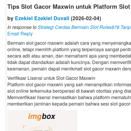
Tips Slot Gacor Maxwin untuk Platform Slot
by
Ezekiel Ezekiel Duvall
(2026-02-04)
In response to
Strategi Cerdas Bermain Slot Rolex878 Tan
Email Reply
Bermain slot gacor maxwin adalah cara yang menyenangkan 
online, tetapi memilih platform yang terpercaya sangat pent
secara adil atau aman, dan memahami apa yang membedaka
tidak dapat diandalkan adalah kuncinya. Dengan memverifikasi
keamanan, pemain dapat menikmati slot gacor maxwin deng
Verifikasi Lisensi untuk Slot Gacor Maxwin
Platform slot gacor maxwin yang sah menampilkan informasi 
slot online terkemuka beroperasi di bawah otoritas yang di
Memverifikasi lisensi memastikan bahwa platform mematuhi
memberikan jaminan kepada pemain bahwa sesi slot gacor