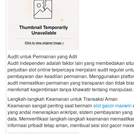
Audit untuk Permainan yang Adil
Audit independen adalah faktor lain yang membedakan situs
perjudian slot online terpercaya menjalani audit reguler un
pembayaran dan keadilan permainan. Menggunakan platfor
audit memastikan permainan yang transparan dan tidak bi
menikmati kegembiraan tanpa khawatir tentang manipulasi.
Langkah-langkah Keamanan untuk Transaksi Aman
Keamanan sangat penting saat bermain
slot gacor maxwin
d
yang andal menerapkan enkripsi, sistem pembayaran yang 
data. Memverifikasi langkah-langkah keamanan memastikan
informasi pribadi tetap aman, membuat sesi slot gacor max