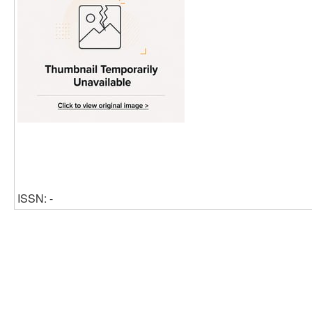
ISSN: -