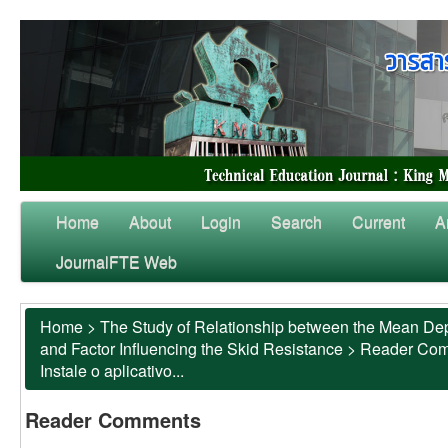
Home
About
Login
Search
Current
A
JournalFTE Web
Home
>
The Study of Relationship between the Mean Dep
and Factor Influencing the Skid Resistance
>
Reader Co
Instale o aplicativo...
Reader Comments