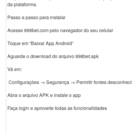
da plataforma.
Passo a passo para instalar
Acesse 898bet.com pelo navegador do seu celular
Toque em “Baixar App Android”
Aguarde o download do arquivo 898bet.apk
Vá em:
Configurações → Segurança → Permitir fontes desconhec
Abra o arquivo APK e instale o app
Faça login e aproveite todas as funcionalidades