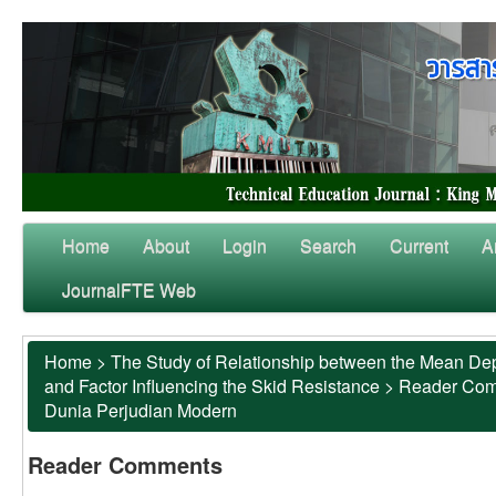
Home
About
Login
Search
Current
A
JournalFTE Web
Home
>
The Study of Relationship between the Mean Dep
and Factor Influencing the Skid Resistance
>
Reader Co
Dunia Perjudian Modern
Reader Comments