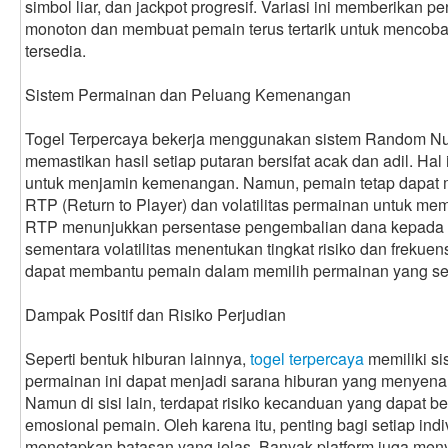
simbol liar, dan jackpot progresif. Variasi ini memberikan 
monoton dan membuat pemain terus tertarik untuk mencoba
tersedia.
Sistem Permainan dan Peluang Kemenangan
Togel Terpercaya bekerja menggunakan sistem Random N
memastikan hasil setiap putaran bersifat acak dan adil. Hal in
untuk menjamin kemenangan. Namun, pemain tetap dapat 
RTP (Return to Player) dan volatilitas permainan untuk m
RTP menunjukkan persentase pengembalian dana kepada 
sementara volatilitas menentukan tingkat risiko dan frek
dapat membantu pemain dalam memilih permainan yang se
Dampak Positif dan Risiko Perjudian
Seperti bentuk hiburan lainnya,
togel terpercaya
memiliki sisi
permainan ini dapat menjadi sarana hiburan yang menyena
Namun di sisi lain, terdapat risiko kecanduan yang dapat b
emosional pemain. Oleh karena itu, penting bagi setiap ind
menetapkan batasan yang jelas. Banyak platform juga meny