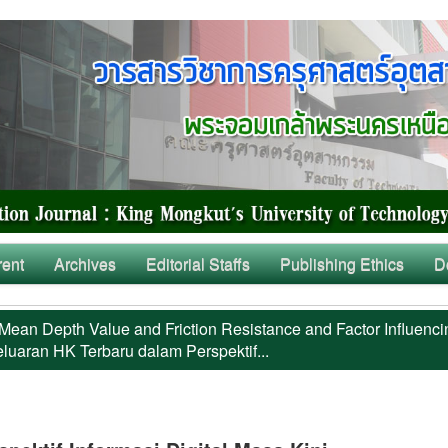
rent
Archives
Editorial Staffs
Publishing Ethics
D
Mean Depth Value and Friction Resistance and Factor Influenci
eluaran HK Terbaru dalam Perspektif...