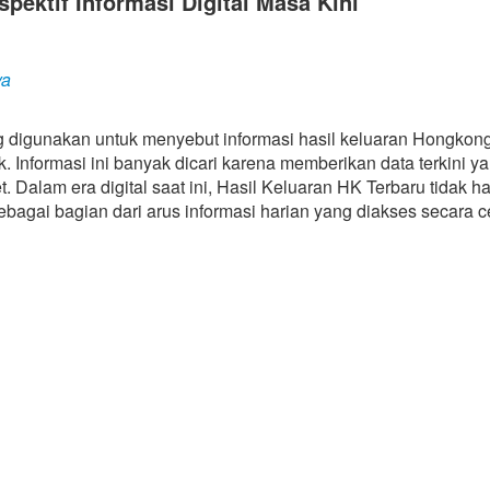
pektif Informasi Digital Masa Kini
ya
g digunakan untuk menyebut informasi hasil keluaran Hongkon
k. Informasi ini banyak dicari karena memberikan data terkini y
 Dalam era digital saat ini, Hasil Keluaran HK Terbaru tidak h
bagai bagian dari arus informasi harian yang diakses secara c