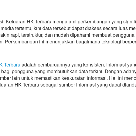
asil Keluaran HK Terbaru mengalami perkembangan yang signifi
edia tertentu, kini data tersebut dapat diakses secara luas me
emakin rapi, terstruktur, dan mudah dipahami membuat pengguna 
kan. Perkembangan ini menunjukkan bagaimana teknologi berpe
K Terbaru
adalah pembaruannya yang konsisten. Informasi yan
ah bagi pengguna yang membutuhkan data terkini. Dengan adan
mber lain untuk memastikan keakuratan informasi. Hal ini men
luaran HK Terbaru sebagai sumber informasi yang dapat diand