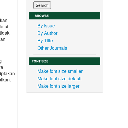
BROWSE
kan.
By Issue
lalui
tidak
By Author
ran
By Title
Other Journals
g
FONT SIZE
ya
Make font size smaller
ciptakan
Make font size default
alkan.
Make font size larger