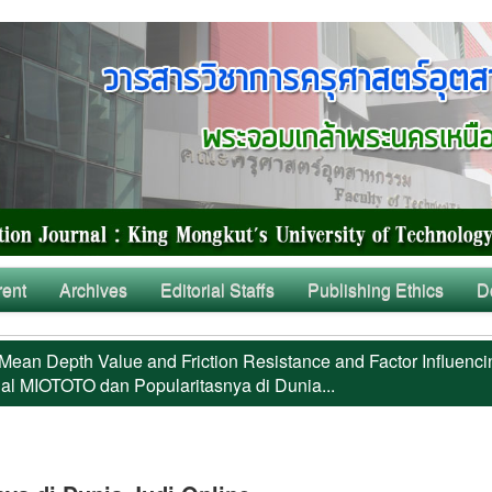
rent
Archives
Editorial Staffs
Publishing Ethics
D
Mean Depth Value and Friction Resistance and Factor Influenci
l MIOTOTO dan Popularitasnya di Dunia...