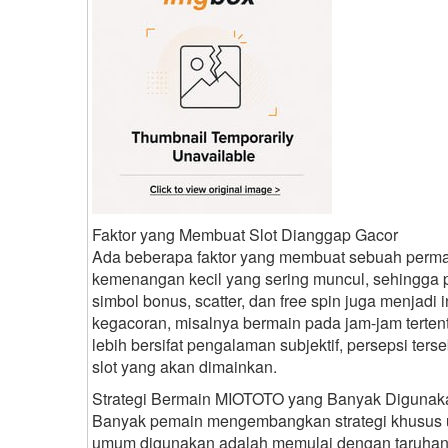
Faktor yang Membuat Slot Dianggap Gacor
Ada beberapa faktor yang membuat sebuah permai
kemenangan kecil yang sering muncul, sehingga 
simbol bonus, scatter, dan free spin juga menjad
kegacoran, misalnya bermain pada jam-jam tertent
lebih bersifat pengalaman subjektif, persepsi t
slot yang akan dimainkan.
Strategi Bermain MIOTOTO yang Banyak Digunak
Banyak pemain mengembangkan strategi khusus u
umum digunakan adalah memulai dengan taruhan k