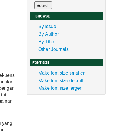
BROWSE
By Issue
By Author
By Title
Other Journals
FONT SIZE
Make font size smaller
rekuensi
Make font size default
unculan
 dengan
Make font size larger
ini
mainan
i yang
ing