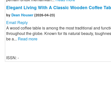
Elegant Living With A Classic Wooden Coffee Tab
by
Dean Houser
(2026-04-23)
Email Reply
A wood coffee table is among the most traditional and funct
throughout the globe. Known for its natural beauty, toughness,
be a...
Read more
ISSN: -