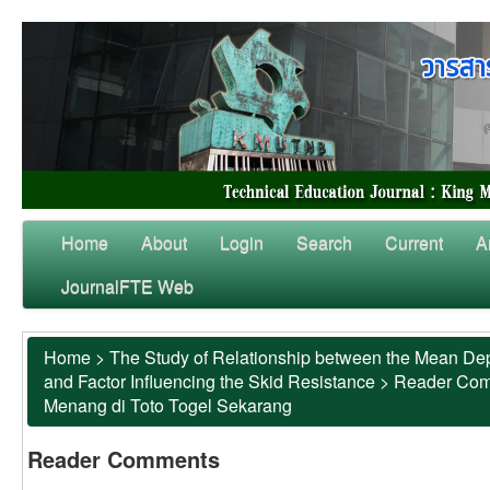
Home
About
Login
Search
Current
A
JournalFTE Web
Home
>
The Study of Relationship between the Mean Dep
and Factor Influencing the Skid Resistance
>
Reader Co
Menang di Toto Togel Sekarang
Reader Comments