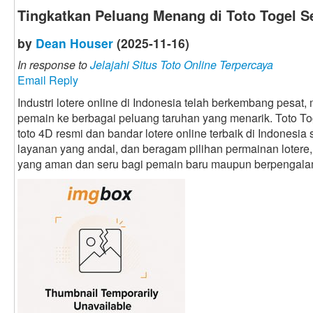
Tingkatkan Peluang Menang di Toto Togel S
by
Dean Houser
(2025-11-16)
In response to
Jelajahi Situs Toto Online Terpercaya
Email Reply
Industri lotere online di Indonesia telah berkembang pesa
pemain ke berbagai peluang taruhan yang menarik. Toto Tog
toto 4D resmi dan bandar lotere online terbaik di Indonesia 
layanan yang andal, dan beragam pilihan permainan loter
yang aman dan seru bagi pemain baru maupun berpengal