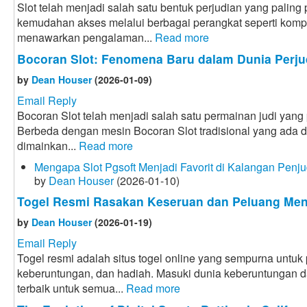
Slot telah menjadi salah satu bentuk perjudian yang paling p
kemudahan akses melalui berbagai perangkat seperti komp
menawarkan pengalaman...
Read more
Bocoran Slot: Fenomena Baru dalam Dunia Perju
by
Dean Houser
(2026-01-09)
Email Reply
Bocoran Slot telah menjadi salah satu permainan judi yang pa
Berbeda dengan mesin Bocoran Slot tradisional yang ada di 
dimainkan...
Read more
Mengapa Slot Pgsoft Menjadi Favorit di Kalangan Penju
by
Dean Houser
(2026-01-10)
Togel Resmi Rasakan Keseruan dan Peluang Me
by
Dean Houser
(2026-01-19)
Email Reply
Togel resmi adalah situs togel online yang sempurna untu
keberuntungan, dan hadiah. Masuki dunia keberuntungan da
terbaik untuk semua...
Read more