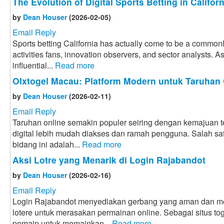
The Evolution of Digital Sports Betting in Californ
by
Dean Houser
(2026-02-05)
Email Reply
Sports betting California has actually come to be a commonl
activities fans, innovation observers, and sector analysts. A
influential...
Read more
Olxtogel Macau: Platform Modern untuk Taruhan 
by
Dean Houser
(2026-02-11)
Email Reply
Taruhan online semakin populer seiring dengan kemajuan 
digital lebih mudah diakses dan ramah pengguna. Salah sat
bidang ini adalah...
Read more
Aksi Lotre yang Menarik di Login Rajabandot
by
Dean Houser
(2026-02-16)
Email Reply
Login Rajabandot menyediakan gerbang yang aman dan m
lotere untuk merasakan permainan online. Sebagai situs tog
pemain untuk memainkan...
Read more