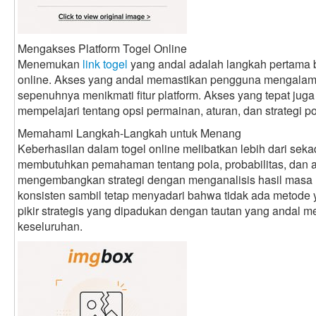
Mengakses Platform Togel Online
Menemukan
link togel
yang andal adalah langkah pertama b
online. Akses yang andal memastikan pengguna mengalam
sepenuhnya menikmati fitur platform. Akses yang tepat jug
mempelajari tentang opsi permainan, aturan, dan strategi p
Memahami Langkah-Langkah untuk Menang
Keberhasilan dalam togel online melibatkan lebih dari seka
membutuhkan pemahaman tentang pola, probabilitas, dan 
mengembangkan strategi dengan menganalisis hasil masa 
konsisten sambil tetap menyadari bahwa tidak ada metod
pikir strategis yang dipadukan dengan tautan yang andal
keseluruhan.