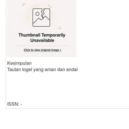
Kesimpulan
Tautan togel yang aman dan andal
ISSN: -