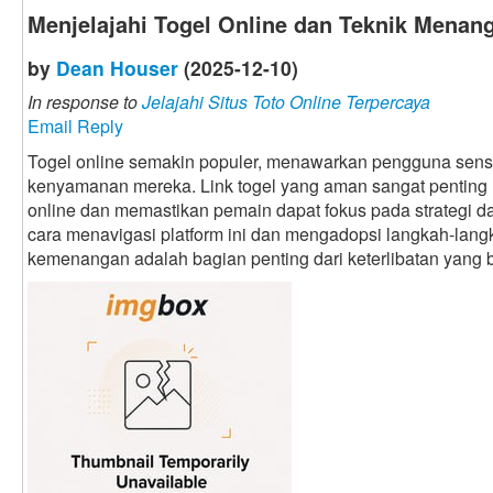
Menjelajahi Togel Online dan Teknik Menan
by
Dean Houser
(2025-12-10)
In response to
Jelajahi Situs Toto Online Terpercaya
Email Reply
Togel online semakin populer, menawarkan pengguna sensa
kenyamanan mereka. Link togel yang aman sangat penting un
online dan memastikan pemain dapat fokus pada strategi 
cara menavigasi platform ini dan mengadopsi langkah-lang
kemenangan adalah bagian penting dari keterlibatan yang 