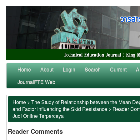
Home
About
Login
Search
Current
A
JournalFTE Web
Home
>
The Study of Relationship between the Mean Dep
and Factor Influencing the Skid Resistance
>
Reader Co
Judi Online Terpercaya
Reader Comments