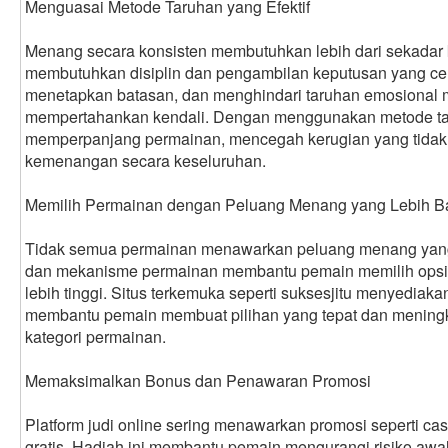
Menguasai Metode Taruhan yang Efektif
Menang secara konsisten membutuhkan lebih dari sekadar
membutuhkan disiplin dan pengambilan keputusan yang ce
menetapkan batasan, dan menghindari taruhan emosional m
mempertahankan kendali. Dengan menggunakan metode taru
memperpanjang permainan, mencegah kerugian yang tidak 
kemenangan secara keseluruhan.
Memilih Permainan dengan Peluang Menang yang Lebih B
Tidak semua permainan menawarkan peluang menang yang 
dan mekanisme permainan membantu pemain memilih opsi
lebih tinggi. Situs terkemuka seperti suksesjitu menyediaka
membantu pemain membuat pilihan yang tepat dan meningk
kategori permainan.
Memaksimalkan Bonus dan Penawaran Promosi
Platform judi online sering menawarkan promosi seperti ca
gratis. Hadiah ini membantu pemain mengurangi risiko aw