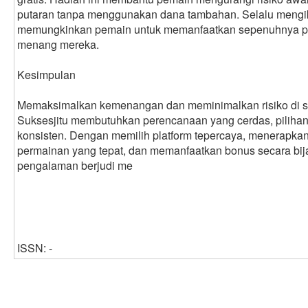
putaran tanpa menggunakan dana tambahan. Selalu mengi
memungkinkan pemain untuk memanfaatkan sepenuhnya p
menang mereka.
Kesimpulan
Memaksimalkan kemenangan dan meminimalkan risiko di situ
Suksesjitu membutuhkan perencanaan yang cerdas, pilihan 
konsisten. Dengan memilih platform tepercaya, menerapkan s
permainan yang tepat, dan memanfaatkan bonus secara bij
pengalaman berjudi me
ISSN: -