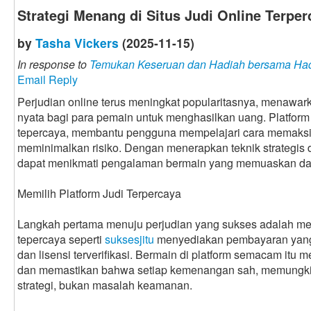
Strategi Menang di Situs Judi Online Terper
by
Tasha Vickers
(2025-11-15)
In response to
Temukan Keseruan dan Hadiah bersama Had
Email Reply
Perjudian online terus meningkat popularitasnya, menawa
nyata bagi para pemain untuk menghasilkan uang. Platform se
tepercaya, membantu pengguna mempelajari cara memak
meminimalkan risiko. Dengan menerapkan teknik strategis 
dapat menikmati pengalaman bermain yang memuaskan da
Memilih Platform Judi Terpercaya
Langkah pertama menuju perjudian yang sukses adalah memi
tepercaya seperti
suksesjitu
menyediakan pembayaran yang 
dan lisensi terverifikasi. Bermain di platform semacam it
dan memastikan bahwa setiap kemenangan sah, memungki
strategi, bukan masalah keamanan.