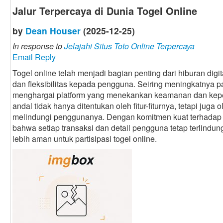
Jalur Terpercaya di Dunia Togel Online
by
Dean Houser
(2025-12-25)
In response to
Jelajahi Situs Toto Online Terpercaya
Email Reply
Togel online telah menjadi bagian penting dari hiburan d
dan fleksibilitas kepada pengguna. Seiring meningkatnya p
menghargai platform yang menekankan keamanan dan keper
andal tidak hanya ditentukan oleh fitur-fiturnya, tetapi juga
melindungi penggunanya. Dengan komitmen kuat terhadap 
bahwa setiap transaksi dan detail pengguna tetap terlindu
lebih aman untuk partisipasi togel online.