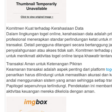
Komitmen Kuat terhadap Kerahasiaan Data
Dalam lingkungan togel online, kerahasiaan data adalah prio
profesional menerapkan standar perlindungan ketat untuk m
transaksi. Detail pengguna ditangani secara bertanggung
penyalahgunaan atau akses tidak sah. Komitmen terhadap 
untuk menikmati aktivitas togel online tanpa khawatir tenta
Transaksi Aman untuk Ketenangan Pikiran
Keamanan transaksi adalah aspek penting dari platform
tog
penarikan harus dilindungi untuk memastikan akurasi dan k
andal menggunakan sistem yang aman sehingga setiap trans
Papitogel sepenuhnya terlindungi. Pendekatan ini memba
aktivitas keuangan mereka dikelola dengan aman.