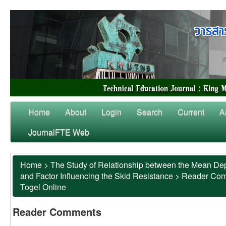
Home
About
Login
Search
Current
A
JournalFTE Web
Home
>
The Study of Relationship between the Mean Dep
and Factor Influencing the Skid Resistance
>
Reader Co
Togel Online
Reader Comments