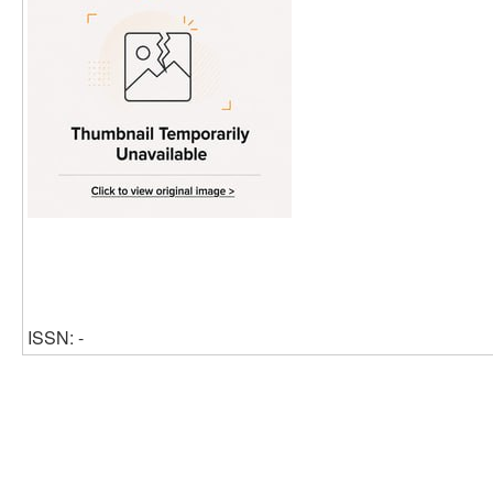
ISSN: -