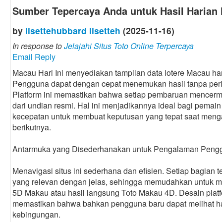
Sumber Tepercaya Anda untuk Hasil Harian 
by
lisettehubbard lisetteh
(2025-11-16)
In response to
Jelajahi Situs Toto Online Terpercaya
Email Reply
Macau Hari Ini menyediakan tampilan data lotere Macau hari 
Pengguna dapat dengan cepat menemukan hasil tanpa per
Platform ini memastikan bahwa setiap pembaruan mencermin
dari undian resmi. Hal ini menjadikannya ideal bagi pema
kecepatan untuk membuat keputusan yang tepat saat menga
berikutnya.
Antarmuka yang Disederhanakan untuk Pengalaman Pengg
Menavigasi situs ini sederhana dan efisien. Setiap bagian te
yang relevan dengan jelas, sehingga memudahkan untuk me
5D Makau atau hasil langsung Toto Makau 4D. Desain platfor
memastikan bahwa bahkan pengguna baru dapat melihat hasi
kebingungan.