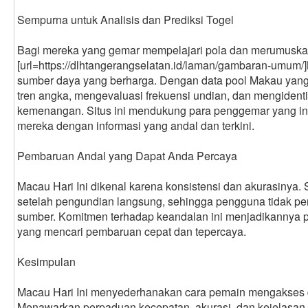
Sempurna untuk Analisis dan Prediksi Togel
Bagi mereka yang gemar mempelajari pola dan merumuskan
[url=https://dlhtangerangselatan.id/laman/gambaran-umum/]
sumber daya yang berharga. Dengan data pool Makau yan
tren angka, mengevaluasi frekuensi undian, dan mengidenti
kemenangan. Situs ini mendukung para penggemar yang i
mereka dengan informasi yang andal dan terkini.
Pembaruan Andal yang Dapat Anda Percaya
Macau Hari Ini dikenal karena konsistensi dan akurasinya. 
setelah pengundian langsung, sehingga pengguna tidak pe
sumber. Komitmen terhadap keandalan ini menjadikannya pi
yang mencari pembaruan cepat dan tepercaya.
Kesimpulan
Macau Hari Ini menyederhanakan cara pemain mengakses d
Menawarkan perpaduan kecepatan, akurasi, dan kejelasan, si