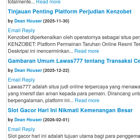
totalmente...
Read more
Tinjauan Penting Platform Perjudian Kenzobet
by
Dean Houser
(2025-11-30)
Email Reply
Kenzobet diperkenalkan oleh operatornya sebagai situs pe
KENZOBET: Platform Permainan Taruhan Online Resmi Terb
Deskripsi ini mencerminkan...
Read more
Gambaran Umum Lawas777 tentang Transaksi Ce
by
Dean Houser
(2025-12-22)
Email Reply
Lawas777 adalah situs judi online terpercaya yang mena
yang imersif dan aman kepada para pemain. Dirancang unt
berpengalaman, platform ini...
Read more
Slot Gacor Hari Ini Nikmati Kemenangan Besar
by
Dean Houser
(2026-02-01)
Email Reply
Slot gacor hari ini adalah tujuan utama bagi para penggema