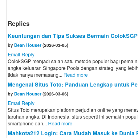
Replies
Keuntungan dan Tips Sukses Bermain ColokSGP
by
Dean Houser
(2026-03-05)
Email Reply
ColokSGP menjadi salah satu metode populer bagi pemain 
angka keluaran Singapore Pools dengan strategi yang lebih
tidak hanya memasang...
Read more
Mengenal Situs Toto: Panduan Lengkap untuk P
by
Dean Houser
(2026-03-06)
Email Reply
Situs Toto merupakan platform perjudian online yang mena
taruhan angka. Di Indonesia, situs seperti ini semakin po
smartphone dan...
Read more
Mahkota212 Login: Cara Mudah Masuk ke Dunia 