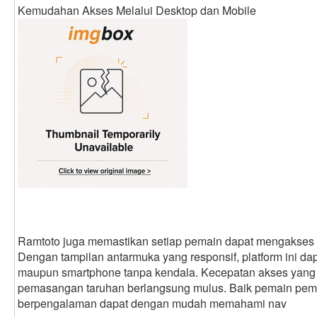
Kemudahan Akses Melalui Desktop dan Mobile
Ramtoto juga memastikan setiap pemain dapat mengakses s
Dengan tampilan antarmuka yang responsif, platform ini da
maupun smartphone tanpa kendala. Kecepatan akses yang 
pemasangan taruhan berlangsung mulus. Baik pemain pe
berpengalaman dapat dengan mudah memahami nav