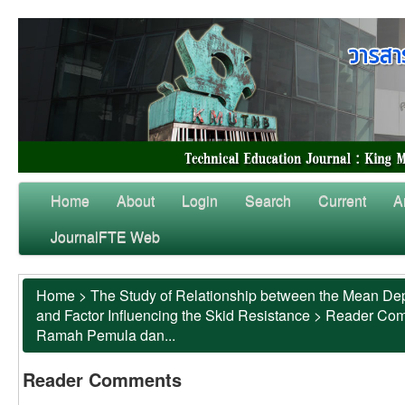
Home
About
Login
Search
Current
A
JournalFTE Web
Home
>
The Study of Relationship between the Mean Dep
and Factor Influencing the Skid Resistance
>
Reader Co
Ramah Pemula dan...
Reader Comments