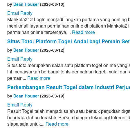
by
Dean Houser
(2026-03-10)
Email Reply
Mahkota212 Login menjadi langkah pertama yang penting b
menikmati layanan permainan online di platform Mahkota212
permainan online terpercaya,...
Read more
Situs Toto: Platform Togel Andal bagi Pemain Set
by
Dean Houser
(2026-03-12)
Email Reply
Situs toto merupakan salah satu platform togel online yang 
ini menawarkan berbagai jenis permainan togel, mulai dari
pemain...
Read more
Perkembangan Result Togel dalam Industri Perjud
by
Dean Houser
(2026-03-19)
Email Reply
Result Togel telah menjadi salah satu bentuk perjudian digi
beberapa tahun terakhir. Perkembangan teknologi interne
siapa saja untuk...
Read more