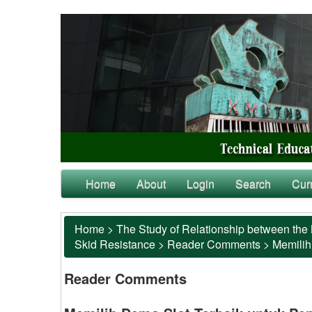
Home
About
Login
Search
Cur
Home
>
The Study of Relationship between the 
Skid Resistance
>
Reader Comments
>
Memilih
Reader Comments