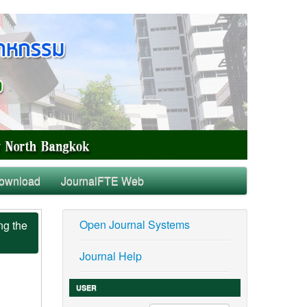
ownload
JournalFTE Web
Open Journal Systems
ng the
Journal Help
USER