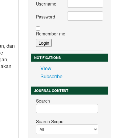
Username
Password
Remember me
an, dan
ne
NOTIFICATIONS
gan,
nakan
View
Subscribe
JOURNAL CONTENT
Search
Search Scope