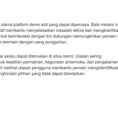
utama platform demo slot yang dapat dipercaya. Baik melalui o
ektif membantu menyelesaikan masalah teknis dan mengklarifika
tuk berinteraksi dengan tim dukungan memungkinkan pemain 
lum bermain dengan uang sungguhan.
elalu dapat ditemukan di situs resmi. Ulasan sering
uk keadilan permainan, kegunaan antarmuka, dan pengalama
il melihat ulasan pengguna membantu pemain mengidentifikasi
nghindari pilihan yang tidak dapat diandalkan.