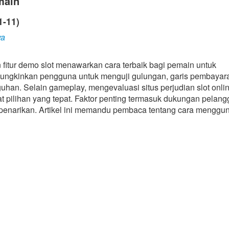
main
1-11)
ya
n fitur demo slot menawarkan cara terbaik bagi pemain untuk
mungkinkan pengguna untuk menguji gulungan, garis pembayar
an. Selain gameplay, mengevaluasi situs perjudian slot onli
pilihan yang tepat. Faktor penting termasuk dukungan pelang
 penarikan. Artikel ini memandu pembaca tentang cara menggu