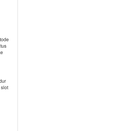
tode
itus
ke
dur
slot