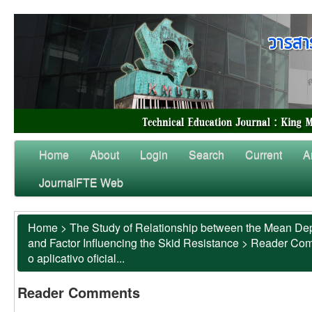
Home
About
Login
Search
Current
A
JournalFTE Web
Home
>
The Study of Relationship between the Mean Dep
and Factor Influencing the Skid Resistance
>
Reader Co
o aplicativo oficial...
Reader Comments