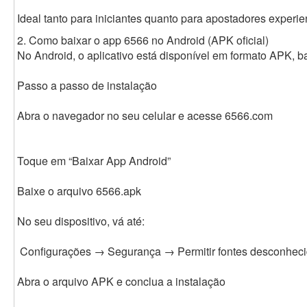
Ideal tanto para iniciantes quanto para apostadores experie
2. Como baixar o app 6566 no Android (APK oficial)
No Android, o aplicativo está disponível em formato APK, bai
Passo a passo de instalação
Abra o navegador no seu celular e acesse 6566.com
Toque em “Baixar App Android”
Baixe o arquivo 6566.apk
No seu dispositivo, vá até:
Configurações → Segurança → Permitir fontes desconhec
Abra o arquivo APK e conclua a instalação