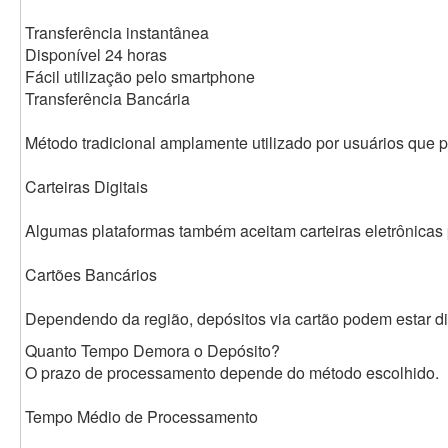
Transferência instantânea
Disponível 24 horas
Fácil utilização pelo smartphone
Transferência Bancária
Método tradicional amplamente utilizado por usuários que 
Carteiras Digitais
Algumas plataformas também aceitam carteiras eletrônicas p
Cartões Bancários
Dependendo da região, depósitos via cartão podem estar di
Quanto Tempo Demora o Depósito?
O prazo de processamento depende do método escolhido.
Tempo Médio de Processamento