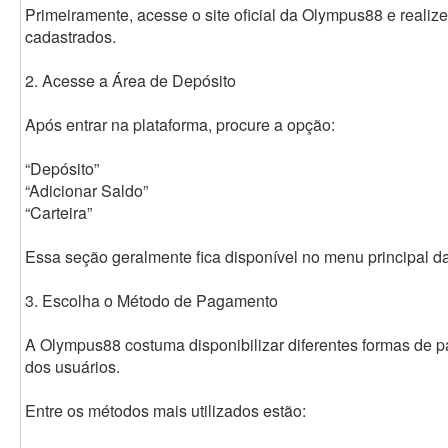
Primeiramente, acesse o site oficial da Olympus88 e realize
cadastrados.
2. Acesse a Área de Depósito
Após entrar na plataforma, procure a opção:
“Depósito”
“Adicionar Saldo”
“Carteira”
Essa seção geralmente fica disponível no menu principal da
3. Escolha o Método de Pagamento
A Olympus88 costuma disponibilizar diferentes formas de pa
dos usuários.
Entre os métodos mais utilizados estão: