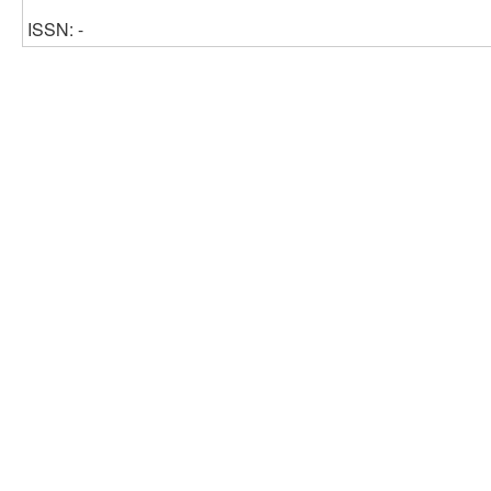
ISSN: -