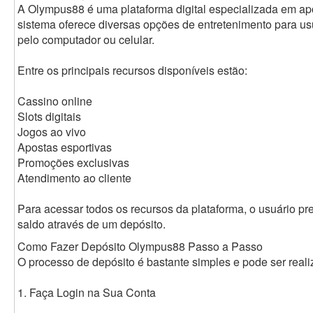
A Olympus88 é uma plataforma digital especializada em apo
sistema oferece diversas opções de entretenimento para us
pelo computador ou celular.
Entre os principais recursos disponíveis estão:
Cassino online
Slots digitais
Jogos ao vivo
Apostas esportivas
Promoções exclusivas
Atendimento ao cliente
Para acessar todos os recursos da plataforma, o usuário pre
saldo através de um depósito.
Como Fazer Depósito Olympus88 Passo a Passo
O processo de depósito é bastante simples e pode ser real
1. Faça Login na Sua Conta