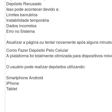
Depósito Recusado
Isso pode acontecer devido a:
Limites bancários
Instabilidade temporária
Dados incorretos
Erro no Sistema
Atualizar a página ou tentar novamente após alguns minuto
Como Fazer Depósito Pelo Celular
A plataforma foi totalmente otimizada para dispositivos móv
O usuário pode realizar depósitos utilizando:
Smartphone Android
iPhone
Tablet