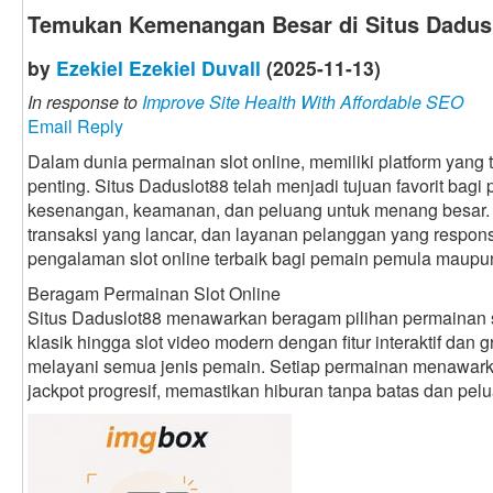
Temukan Kemenangan Besar di Situs Dadus
by
Ezekiel Ezekiel Duvall
(2025-11-13)
In response to
Improve Site Health With Affordable SEO
Email Reply
Dalam dunia permainan slot online, memiliki platform yang
penting. Situs Daduslot88 telah menjadi tujuan favorit bag
kesenangan, keamanan, dan peluang untuk menang besar.
transaksi yang lancar, dan layanan pelanggan yang responsi
pengalaman slot online terbaik bagi pemain pemula maup
Beragam Permainan Slot Online
Situs Daduslot88 menawarkan beragam pilihan permainan slo
klasik hingga slot video modern dengan fitur interaktif dan gra
melayani semua jenis pemain. Setiap permainan menawark
jackpot progresif, memastikan hiburan tanpa batas dan pe