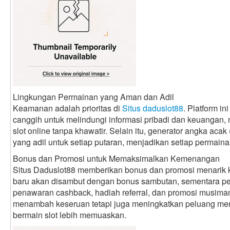
Lingkungan Permainan yang Aman dan Adil
Keamanan adalah prioritas di
Situs daduslot88
. Platform i
canggih untuk melindungi informasi pribadi dan keuangan
slot online tanpa khawatir. Selain itu, generator angka acak
yang adil untuk setiap putaran, menjadikan setiap permain
Bonus dan Promosi untuk Memaksimalkan Kemenangan
Situs Daduslot88 memberikan bonus dan promosi menarik
baru akan disambut dengan bonus sambutan, sementara p
penawaran cashback, hadiah referral, dan promosi musiman
menambah keseruan tetapi juga meningkatkan peluang m
bermain slot lebih memuaskan.