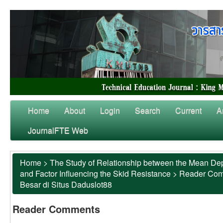
Home
About
Login
Search
Current
A
JournalFTE Web
Home
>
The Study of Relationship between the Mean Dep
and Factor Influencing the Skid Resistance
>
Reader Co
Besar di Situs Daduslot88
Reader Comments