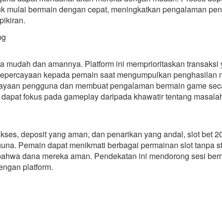
uk mulai bermain dengan cepat, meningkatkan pengalaman pe
ikiran.
a mudah dan amannya. Platform ini memprioritaskan transaksi
kepercayaan kepada pemain saat mengumpulkan penghasilan 
rcayaan pengguna dan membuat pengalaman bermain game sec
dapat fokus pada gameplay daripada khawatir tentang masala
s, deposit yang aman, dan penarikan yang andal, slot bet 2
na. Pemain dapat menikmati berbagai permainan slot tanpa st
i bahwa dana mereka aman. Pendekatan ini mendorong sesi ber
engan platform.