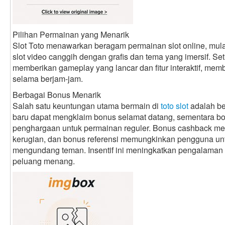
Pilihan Permainan yang Menarik
Slot Toto menawarkan beragam permainan slot online, mulai 
slot video canggih dengan grafis dan tema yang imersif. S
memberikan gameplay yang lancar dan fitur interaktif, memb
selama berjam-jam.
Berbagai Bonus Menarik
Salah satu keuntungan utama bermain di
toto slot
adalah be
baru dapat mengklaim bonus selamat datang, sementara b
penghargaan untuk permainan reguler. Bonus cashback m
kerugian, dan bonus referensi memungkinkan pengguna u
mengundang teman. Insentif ini meningkatkan pengalaman 
peluang menang.