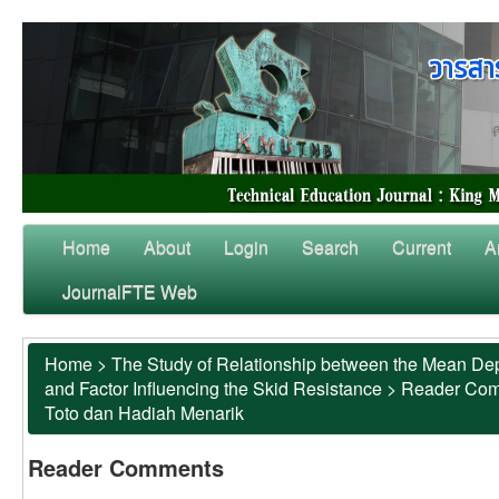
Home
About
Login
Search
Current
A
JournalFTE Web
Home
>
The Study of Relationship between the Mean Dep
and Factor Influencing the Skid Resistance
>
Reader Co
Toto dan Hadiah Menarik
Reader Comments