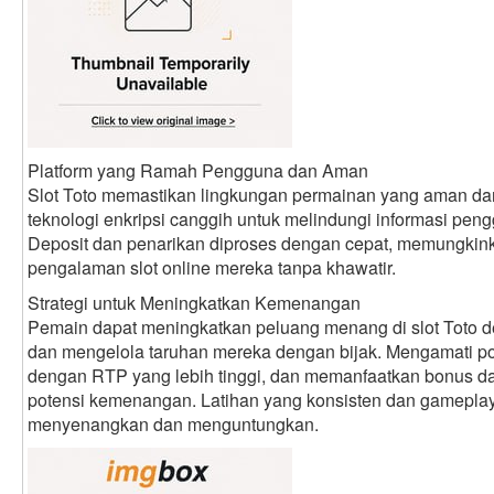
Platform yang Ramah Pengguna dan Aman
Slot Toto memastikan lingkungan permainan yang aman da
teknologi enkripsi canggih untuk melindungi informasi pe
Deposit dan penarikan diproses dengan cepat, memungkin
pengalaman slot online mereka tanpa khawatir.
Strategi untuk Meningkatkan Kemenangan
Pemain dapat meningkatkan peluang menang di slot Toto
dan mengelola taruhan mereka dengan bijak. Mengamati p
dengan RTP yang lebih tinggi, dan memanfaatkan bonus da
potensi kemenangan. Latihan yang konsisten dan gameplay 
menyenangkan dan menguntungkan.