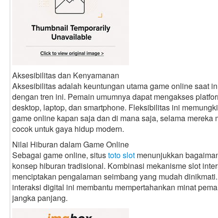
Aksesibilitas dan Kenyamanan
Aksesibilitas adalah keuntungan utama game online saat ini,
dengan tren ini. Pemain umumnya dapat mengakses platform
desktop, laptop, dan smartphone. Fleksibilitas ini memun
game online kapan saja dan di mana saja, selama mereka me
cocok untuk gaya hidup modern.
Nilai Hiburan dalam Game Online
Sebagai game online, situs
toto slot
menunjukkan bagaimana 
konsep hiburan tradisional. Kombinasi mekanisme slot inte
menciptakan pengalaman seimbang yang mudah dinikmati
interaksi digital ini membantu mempertahankan minat pe
jangka panjang.