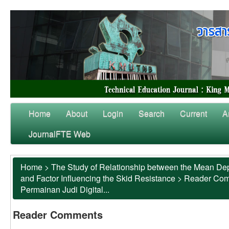
Home
About
Login
Search
Current
A
JournalFTE Web
Home
>
The Study of Relationship between the Mean Dep
and Factor Influencing the Skid Resistance
>
Reader Co
Permainan Judi Digital...
Reader Comments