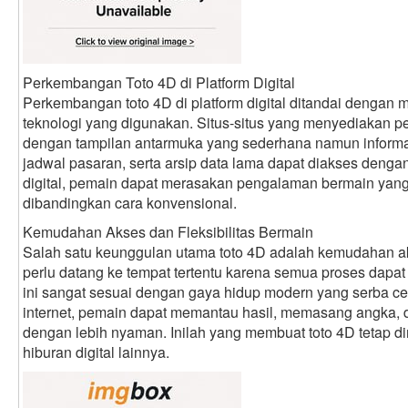
Perkembangan Toto 4D di Platform Digital
Perkembangan toto 4D di platform digital ditandai dengan 
teknologi yang digunakan. Situs-situs yang menyediakan pe
dengan tampilan antarmuka yang sederhana namun informatif
jadwal pasaran, serta arsip data lama dapat diakses den
digital, pemain dapat merasakan pengalaman bermain yang l
dibandingkan cara konvensional.
Kemudahan Akses dan Fleksibilitas Bermain
Salah satu keunggulan utama toto 4D adalah kemudahan ak
perlu datang ke tempat tertentu karena semua proses dapat d
ini sangat sesuai dengan gaya hidup modern yang serba c
internet, pemain dapat memantau hasil, memasang angka, 
dengan lebih nyaman. Inilah yang membuat toto 4D tetap di
hiburan digital lainnya.