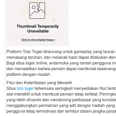
Platform Toto Togel dirancang untuk gameplay yang lancar d
memasang taruhan, dan melacak hasil dapat dilakukan de
Bagi situs togel online, antarmuka yang ramah pengguna 
dan memastikan bahwa pemain dapat menikmati kesenang
platform dengan mudah.
Fitur dan Keterlibatan yang Menarik
Situs
toto togel
terkemuka seringkali menyediakan fitur tam
alat interaktif untuk membuat pemain tetap terlibat. Penin
yang lebih dinamis dan mendorong partisipasi yang konsisten
menggabungkan permainan yang adil dengan hadiah yang
pengguna tetap termotivasi dan terhibur dalam jangka panj