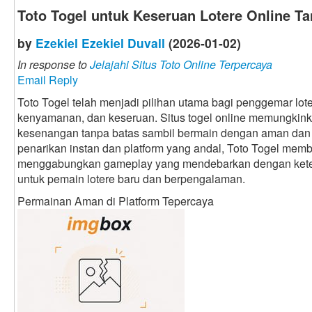
Toto Togel untuk Keseruan Lotere Online T
by
Ezekiel Ezekiel Duvall
(2026-01-02)
In response to
Jelajahi Situs Toto Online Terpercaya
Email Reply
Toto Togel telah menjadi pilihan utama bagi penggemar l
kenyamanan, dan keseruan. Situs togel online memungkin
kesenangan tanpa batas sambil bermain dengan aman dan
penarikan instan dan platform yang andal, Toto Togel me
menggabungkan gameplay yang mendebarkan dengan keten
untuk pemain lotere baru dan berpengalaman.
Permainan Aman di Platform Tepercaya