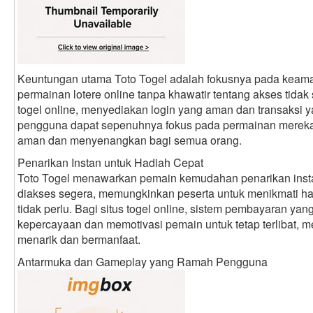
Keuntungan utama Toto Togel adalah fokusnya pada keam
permainan lotere online tanpa khawatir tentang akses tidak
togel online, menyediakan login yang aman dan transaksi 
pengguna dapat sepenuhnya fokus pada permainan mereka
aman dan menyenangkan bagi semua orang.
Penarikan Instan untuk Hadiah Cepat
Toto Togel menawarkan pemain kemudahan penarikan ins
diakses segera, memungkinkan peserta untuk menikmati h
tidak perlu. Bagi situs togel online, sistem pembayaran ya
kepercayaan dan memotivasi pemain untuk tetap terlibat, 
menarik dan bermanfaat.
Antarmuka dan Gameplay yang Ramah Pengguna