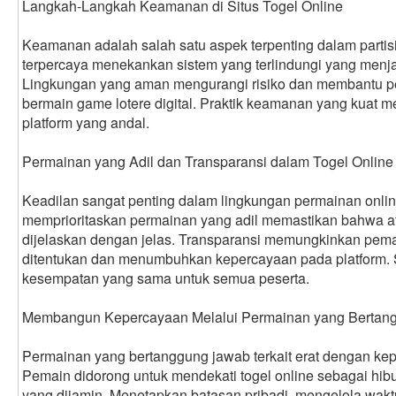
Langkah-Langkah Keamanan di Situs Togel Online
Keamanan adalah salah satu aspek terpenting dalam partis
terpercaya menekankan sistem yang terlindungi yang menjag
Lingkungan yang aman mengurangi risiko dan membantu pe
bermain game lotere digital. Praktik keamanan yang kuat m
platform yang andal.
Permainan yang Adil dan Transparansi dalam Togel Online
Keadilan sangat penting dalam lingkungan permainan online
memprioritaskan permainan yang adil memastikan bahwa atu
dijelaskan dengan jelas. Transparansi memungkinkan pem
ditentukan dan menumbuhkan kepercayaan pada platform. 
kesempatan yang sama untuk semua peserta.
Membangun Kepercayaan Melalui Permainan yang Bertan
Permainan yang bertanggung jawab terkait erat dengan kepe
Pemain didorong untuk mendekati togel online sebagai hi
yang dijamin. Menetapkan batasan pribadi, mengelola wak