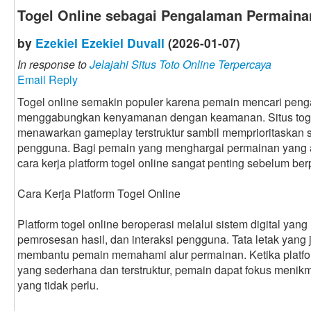
Togel Online sebagai Pengalaman Permain
by
Ezekiel Ezekiel Duvall
(2026-01-07)
In response to
Jelajahi Situs Toto Online Terpercaya
Email Reply
Togel online semakin populer karena pemain mencari penga
menggabungkan kenyamanan dengan keamanan. Situs togel
menawarkan gameplay terstruktur sambil memprioritaskan s
pengguna. Bagi pemain yang menghargai permainan yang
cara kerja platform togel online sangat penting sebelum berp
Cara Kerja Platform Togel Online
Platform togel online beroperasi melalui sistem digital yan
pemrosesan hasil, dan interaksi pengguna. Tata letak yang je
membantu pemain memahami alur permainan. Ketika platfo
yang sederhana dan terstruktur, pemain dapat fokus meni
yang tidak perlu.