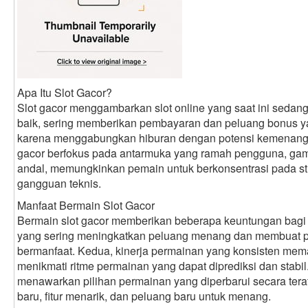
Apa Itu Slot Gacor?
Slot gacor menggambarkan slot online yang saat ini sedang 
baik, sering memberikan pembayaran dan peluang bonus ya
karena menggabungkan hiburan dengan potensi kemenanga
gacor berfokus pada antarmuka yang ramah pengguna, game
andal, memungkinkan pemain untuk berkonsentrasi pada st
gangguan teknis.
Manfaat Bermain Slot Gacor
Bermain slot gacor memberikan beberapa keuntungan bagi 
yang sering meningkatkan peluang menang dan membuat 
bermanfaat. Kedua, kinerja permainan yang konsisten me
menikmati ritme permainan yang dapat diprediksi dan stabil. 
menawarkan pilihan permainan yang diperbarui secara tera
baru, fitur menarik, dan peluang baru untuk menang.