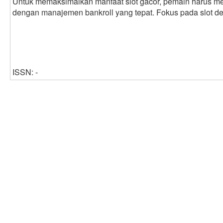
Untuk memaksimalkan manfaat slot gacor, pemain harus m
dengan manajemen bankroll yang tepat. Fokus pada slot d
ISSN: -