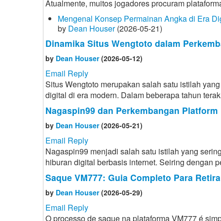
Atualmente, muitos jogadores procuram plataforma
Mengenal Konsep Permainan Angka di Era Dig
by
Dean Houser
(2026-05-21)
Dinamika Situs Wengtoto dalam Perkemb
by
Dean Houser
(2026-05-12)
Email Reply
Situs Wengtoto merupakan salah satu istilah ya
digital di era modern. Dalam beberapa tahun terakh
Nagaspin99 dan Perkembangan Platform D
by
Dean Houser
(2026-05-21)
Email Reply
Nagaspin99 menjadi salah satu istilah yang se
hiburan digital berbasis internet. Seiring dengan p
Saque VM777: Guia Completo Para Retira
by
Dean Houser
(2026-05-29)
Email Reply
O processo de saque na plataforma VM777 é simple