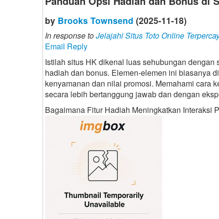
Panduan Opsi Hadiah dan Bonus di S
by
Brooks Townsend
(2025-11-18)
In response to
Jelajahi Situs Toto Online Terperca
Email Reply
Istilah situs HK dikenal luas sehubungan dengan 
hadiah dan bonus. Elemen-elemen ini biasanya di
kenyamanan dan nilai promosi. Memahami cara ker
secara lebih bertanggung jawab dan dengan ekspek
Bagaimana Fitur Hadiah Meningkatkan Interaksi