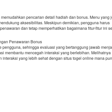
i memudahkan pencarian detail hadiah dan bonus. Menu yang j
a mendukung aksesibilitas. Meskipun demikian, pengguna harus
 penawaran dan tetap memperhatikan bagaimana fitur-fitur ini s
engan Penawaran Bonus
 pengguna, sehingga evaluasi yang bertanggung jawab menja
rasi membantu mencegah interaksi yang berlebihan. Melihatnya
n interaksi yang lebih sehat dengan situs togel online mana pu