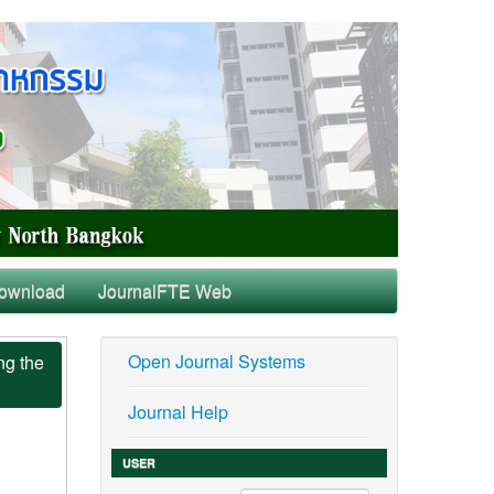
ownload
JournalFTE Web
Open Journal Systems
ng the
Journal Help
USER