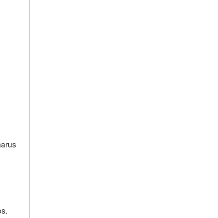
harus
os.