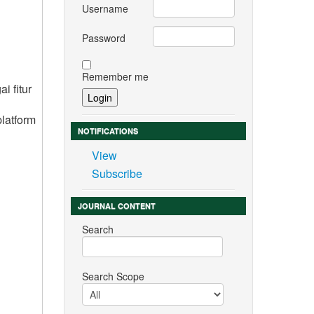
Username
Password
Remember me
i fitur
latform
NOTIFICATIONS
View
Subscribe
JOURNAL CONTENT
Search
Search Scope