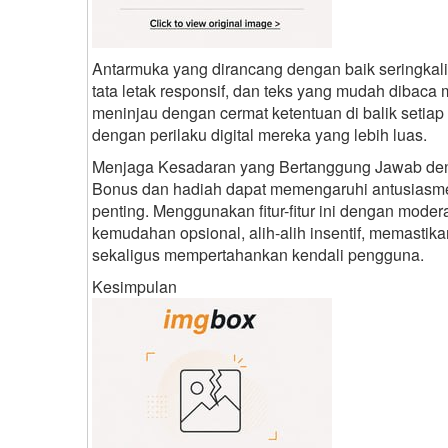
Antarmuka yang dirancang dengan baik seringkal
tata letak responsif, dan teks yang mudah dibac
meninjau dengan cermat ketentuan di balik setiap
dengan perilaku digital mereka yang lebih luas.
Menjaga Kesadaran yang Bertanggung Jawab d
Bonus dan hadiah dapat memengaruhi antusiasme
penting. Menggunakan fitur-fitur ini dengan mode
kemudahan opsional, alih-alih insentif, memastika
sekaligus mempertahankan kendali pengguna.
Kesimpulan