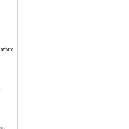
atform
m
os.