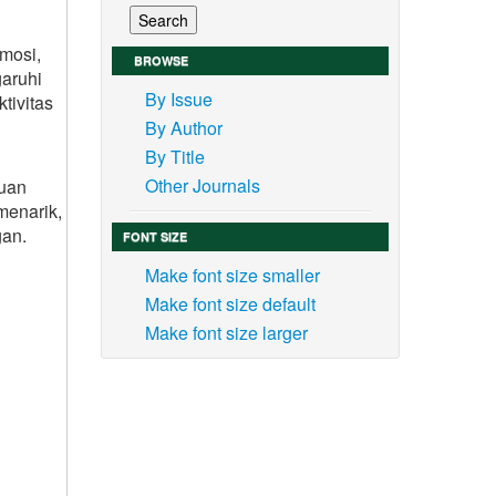
mosi,
BROWSE
garuhi
By Issue
tivitas
By Author
By Title
Other Journals
juan
menarik,
gan.
FONT SIZE
Make font size smaller
Make font size default
Make font size larger