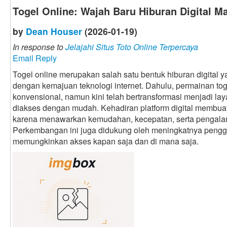
Togel Online: Wajah Baru Hiburan Digital M
by
Dean Houser
(2026-01-19)
In response to
Jelajahi Situs Toto Online Terpercaya
Email Reply
Togel online merupakan salah satu bentuk hiburan digital 
dengan kemajuan teknologi internet. Dahulu, permainan tog
konvensional, namun kini telah bertransformasi menjadi la
diakses dengan mudah. Kehadiran platform digital membuat 
karena menawarkan kemudahan, kecepatan, serta pengalama
Perkembangan ini juga didukung oleh meningkatnya pengg
memungkinkan akses kapan saja dan di mana saja.