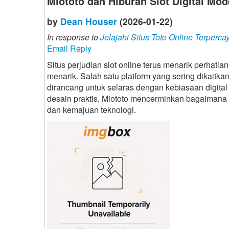
Miototo dan Hiburan Slot Digital Mod
by
Dean Houser
(2026-01-22)
In response to
Jelajahi Situs Toto Online Terperca
Email Reply
Situs perjudian slot online terus menarik perhat
menarik. Salah satu platform yang sering dikaitkan
dirancang untuk selaras dengan kebiasaan digi
desain praktis, Miototo mencerminkan bagaimana 
dan kemajuan teknologi.