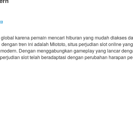
ern
ya
ian global karena pemain mencari hiburan yang mudah diakses d
 dengan tren ini adalah Miototo, situs perjudian slot online yang
tal modern. Dengan menggabungkan gameplay yang lancar deng
perjudian slot telah beradaptasi dengan perubahan harapan p