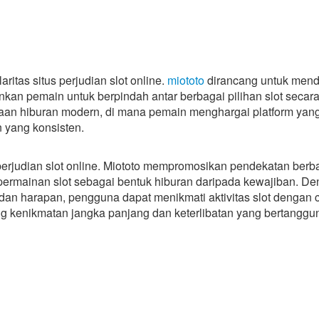
tas situs perjudian slot online.
miototo
dirancang untuk men
n pemain untuk berpindah antar berbagai pilihan slot secara 
an hiburan modern, di mana pemain menghargai platform yan
yang konsisten.
perjudian slot online. Miototo mempromosikan pendekatan berb
rmainan slot sebagai bentuk hiburan daripada kewajiban. D
n harapan, pengguna dapat menikmati aktivitas slot dengan 
kung kenikmatan jangka panjang dan keterlibatan yang bertanggu