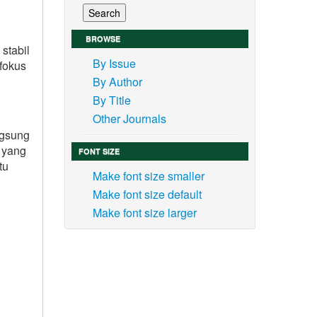
BROWSE
stabil
By Issue
 fokus
By Author
By Title
Other Journals
ngsung
n yang
FONT SIZE
tu
Make font size smaller
Make font size default
Make font size larger