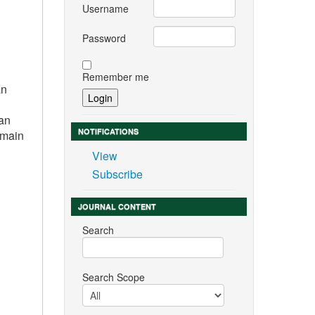
Username
Password
Remember me
an
an
NOTIFICATIONS
emain
View
Subscribe
JOURNAL CONTENT
Search
Search Scope