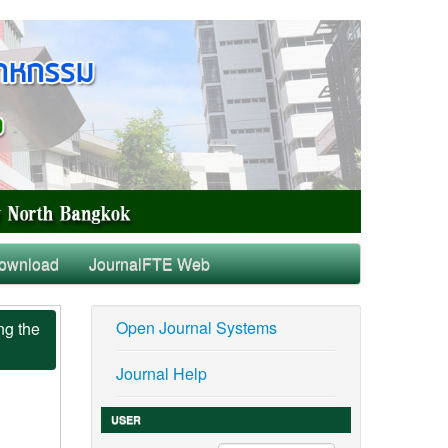
ownload
JournalFTE Web
Open Journal Systems
ng the
Journal Help
USER