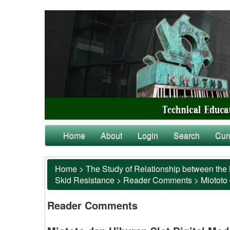
Home
About
Login
Search
Cur
Home
>
The Study of Relationship between the 
Skid Resistance
>
Reader Comments
>
Miototo
Reader Comments