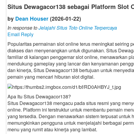
Situs Dewagacor138 sebagai Platform Slot 
by
Dean Houser
(2026-01-22)
In response to
Jelajahi Situs Toto Online Terpercaya
Email Reply
Popularitas permainan slot online terus meningkat seiring
diakses dan menyenangkan untuk digunakan. Situs Dewag
familiar di kalangan penggemar slot online, menawarkan pl
mendukung gameplay yang lancar dan kenyamanan penggun
dan kinerja, Situs Dewagacor138 bertujuan untuk menyedi
pemain yang mencari hiburan slot digital.
Apa Itu Situs Dewagacor138?
Situs Dewagacor138 mengacu pada situs resmi yang menye
online. Platform ini terstruktur untuk membantu pemain me
yang tersedia. Dengan menawarkan sistem terpusat untuk h
memungkinkan pengguna untuk menjelajahi berbagai perm
menu yang rumit atau kinerja yang lambat.