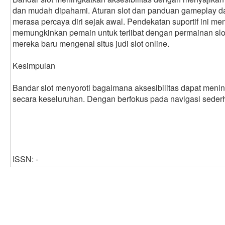
dan mudah dipahami. Aturan slot dan panduan gameplay d
merasa percaya diri sejak awal. Pendekatan suportif ini m
memungkinkan pemain untuk terlibat dengan permainan slo
mereka baru mengenal situs judi slot online.
Kesimpulan
Bandar slot menyoroti bagaimana aksesibilitas dapat meni
secara keseluruhan. Dengan berfokus pada navigasi sederh
ISSN: -