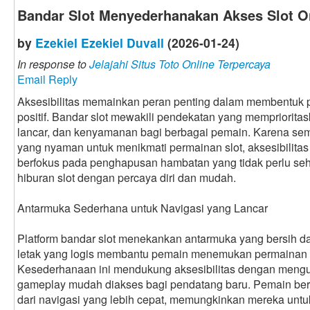
Bandar Slot Menyederhanakan Akses Slot O
by
Ezekiel Ezekiel Duvall
(2026-01-24)
In response to
Jelajahi Situs Toto Online Terpercaya
Email Reply
Aksesibilitas memainkan peran penting dalam membentuk pe
positif. Bandar slot mewakili pendekatan yang mempriorit
lancar, dan kenyamanan bagi berbagai pemain. Karena se
yang nyaman untuk menikmati permainan slot, aksesibilitas
berfokus pada penghapusan hambatan yang tidak perlu se
hiburan slot dengan percaya diri dan mudah.
Antarmuka Sederhana untuk Navigasi yang Lancar
Platform bandar slot menekankan antarmuka yang bersih da
letak yang logis membantu pemain menemukan permainan sl
Kesederhanaan ini mendukung aksesibilitas dengan meng
gameplay mudah diakses bagi pendatang baru. Pemain be
dari navigasi yang lebih cepat, memungkinkan mereka untu