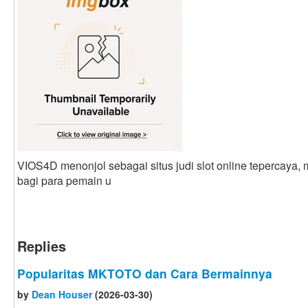
VIOS4D menonjol sebagai situs judi slot online tepercay
bagi para pemain u
Replies
Popularitas MKTOTO dan Cara Bermainnya
by
Dean Houser
(2026-03-30)