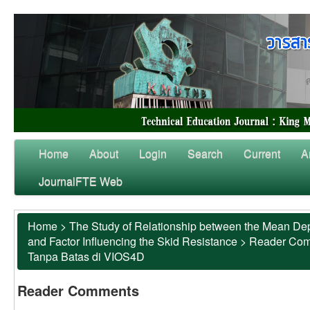
Home
About
Login
Search
Current
A
JournalFTE Web
Home
>
The Study of Relationship between the Mean Dep
and Factor Influencing the Skid Resistance
>
Reader Co
Tanpa Batas di VIOS4D
Reader Comments