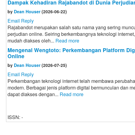
Dampak Kehadiran Rajabandot di Dunia Perjudian
by
Dean Houser
(2026-06-22)
Email Reply
Rajabandot merupakan salah satu nama yang sering mun
perjudian online. Seiring berkembangnya teknologi internet
mudah diakses oleh...
Read more
Mengenal Wengtoto: Perkembangan Platform Digit
Online
by
Dean Houser
(2026-07-25)
Email Reply
Perkembangan teknologi internet telah membawa perubah
modern. Berbagai jenis platform digital bermunculan dan
dapat diakses dengan...
Read more
ISSN: -