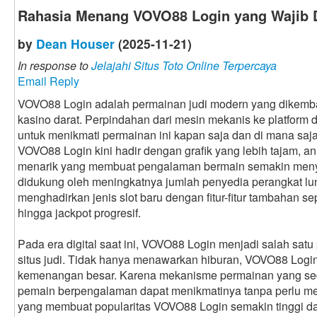
Rahasia Menang VOVO88 Login yang Wajib D
by
Dean Houser
(2025-11-21)
In response to
Jelajahi Situs Toto Online Terpercaya
Email Reply
VOVO88 Login adalah permainan judi modern yang dikembang
kasino darat. Perpindahan dari mesin mekanis ke platform
untuk menikmati permainan ini kapan saja dan di mana saja
VOVO88 Login kini hadir dengan grafik yang lebih tajam, 
menarik yang membuat pengalaman bermain semakin meny
didukung oleh meningkatnya jumlah penyedia perangkat lu
menghadirkan jenis slot baru dengan fitur-fitur tambahan sepe
hingga jackpot progresif.
Pada era digital saat ini, VOVO88 Login menjadi salah satu
situs judi. Tidak hanya menawarkan hiburan, VOVO88 Logi
kemenangan besar. Karena mekanisme permainan yang se
pemain berpengalaman dapat menikmatinya tanpa perlu me
yang membuat popularitas VOVO88 Login semakin tinggi da