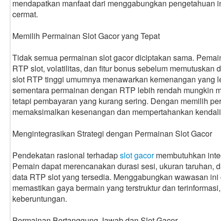
mendapatkan manfaat dari menggabungkan pengetahuan ini
cermat.
Memilih Permainan Slot Gacor yang Tepat
Tidak semua permainan slot gacor diciptakan sama. Pema
RTP slot, volatilitas, dan fitur bonus sebelum memutuskan
slot RTP tinggi umumnya menawarkan kemenangan yang lebih
sementara permainan dengan RTP lebih rendah mungkin me
tetapi pembayaran yang kurang sering. Dengan memilih pe
memaksimalkan kesenangan dan mempertahankan kendali 
Mengintegrasikan Strategi dengan Permainan Slot Gacor
Pendekatan rasional terhadap
slot gacor
membutuhkan integ
Pemain dapat merencanakan durasi sesi, ukuran taruhan,
data RTP slot yang tersedia. Menggabungkan wawasan in
memastikan gaya bermain yang terstruktur dan terinformas
keberuntungan.
Permainan Bertanggung Jawab dan Slot Gacor