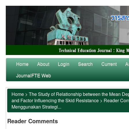
Home
About
Login
Search
Current
A
JournalFTE Web
Home
>
The Study of Relationship between the Mean Dep
and Factor Influencing the Skid Resistance
>
Reader Co
Menggunakan Strategi...
Reader Comments