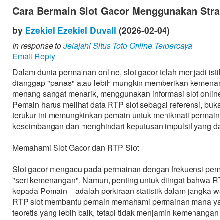
Cara Bermain Slot Gacor Menggunakan Stra
by
Ezekiel Ezekiel Duvall
(2026-02-04)
In response to
Jelajahi Situs Toto Online Terpercaya
Email Reply
Dalam dunia permainan online, slot gacor telah menjadi isti
dianggap "panas" atau lebih mungkin memberikan kemena
menang sangat menarik, menggunakan informasi slot online 
Pemain harus melihat data RTP slot sebagai referensi, bu
terukur ini memungkinkan pemain untuk menikmati permain
keseimbangan dan menghindari keputusan impulsif yang d
Memahami Slot Gacor dan RTP Slot
Slot gacor mengacu pada permainan dengan frekuensi pem
"seri kemenangan". Namun, penting untuk diingat bahwa 
kepada Pemain—adalah perkiraan statistik dalam jangka 
RTP slot membantu pemain memahami permainan mana y
teoretis yang lebih baik, tetapi tidak menjamin kemenangan