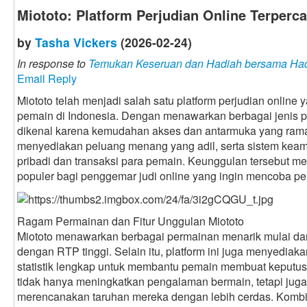
Miototo: Platform Perjudian Online Terperc
by
Tasha Vickers
(2026-02-24)
In response to
Temukan Keseruan dan Hadiah bersama Had
Email Reply
Miototo telah menjadi salah satu platform perjudian online 
pemain di Indonesia. Dengan menawarkan berbagai jenis pe
dikenal karena kemudahan akses dan antarmuka yang rama
menyediakan peluang menang yang adil, serta sistem ke
pribadi dan transaksi para pemain. Keunggulan tersebut me
populer bagi penggemar judi online yang ingin mencoba 
Ragam Permainan dan Fitur Unggulan Miototo
Miototo menawarkan berbagai permainan menarik mulai dari 
dengan RTP tinggi. Selain itu, platform ini juga menyediakan
statistik lengkap untuk membantu pemain membuat keputusan y
tidak hanya meningkatkan pengalaman bermain, tetapi j
merencanakan taruhan mereka dengan lebih cerdas. Kombin