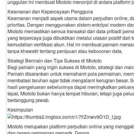
unggulan ini membuat Miototo menonjol di antara platform ju
Keamanan dan Kepercayaan Pengguna
Keamanan menjadi aspek utama dalam perjudian online, 
prioritas. Dengan menggunakan sistem enkripsi modern dan p
Miototo memastikan semua transaksi dan data pribadi pema
yang terpercaya juga dibuktikan melalui ulasan positif dari k
kemudahan verifikasi akun. Hal ini membuat pemain mera
tanpa khawatir tentang penipuan atau kebocoran data.
Strategi Bermain dan Tips Sukses di Miototo
Bagi pemain yang ingin sukses di Miototo, strategi dan ma
Pemain disarankan untuk memahami pola permainan, meman
membatasi taruhan agar tidak mengalami kerugian besar. Sel
hasil pengeluaran sebelumnya dapat meningkatkan pelua
tepat, Miototo bukan hanya tempat hiburan, tetapi juga pe
bertanggung jawab.
Kesimpulan
Miototo merupakan platform perjudian online yang meng
dan ragam permainan menarik. Denga