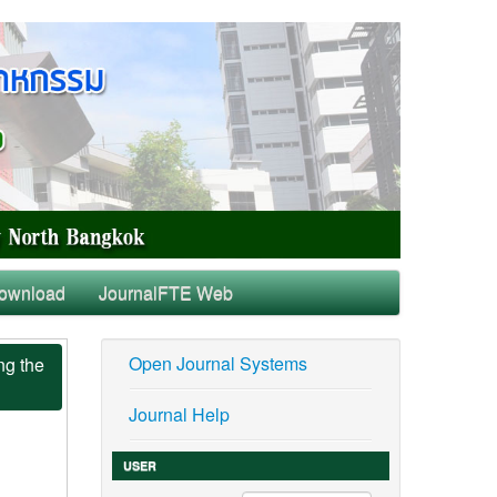
ownload
JournalFTE Web
Open Journal Systems
ng the
Journal Help
USER