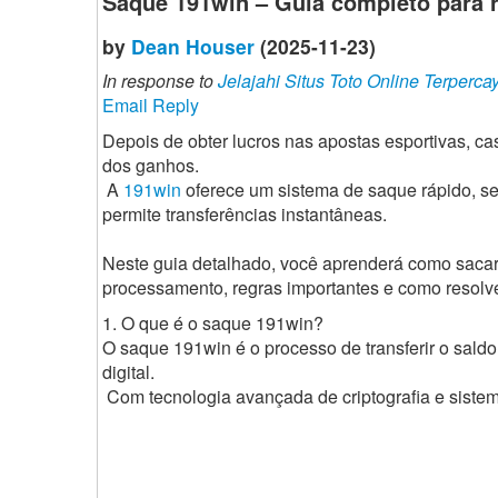
Saque 191win – Guia completo para r
by
Dean Houser
(2025-11-23)
In response to
Jelajahi Situs Toto Online Terperca
Email Reply
Depois de obter lucros nas apostas esportivas, c
dos ganhos.
A
191win
oferece um sistema de saque rápido, se
permite transferências instantâneas.
Neste guia detalhado, você aprenderá como saca
processamento, regras importantes e como resolv
1. O que é o saque 191win?
O saque 191win é o processo de transferir o saldo
digital.
Com tecnologia avançada de criptografia e sistema