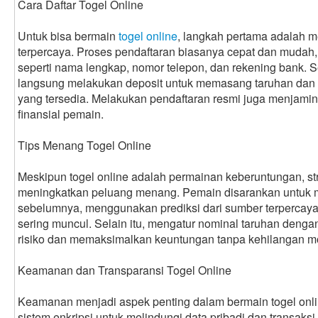
Cara Daftar Togel Online
Untuk bisa bermain
togel online
, langkah pertama adalah me
terpercaya. Proses pendaftaran biasanya cepat dan mudah
seperti nama lengkap, nomor telepon, dan rekening bank. S
langsung melakukan deposit untuk memasang taruhan dan 
yang tersedia. Melakukan pendaftaran resmi juga menjami
finansial pemain.
Tips Menang Togel Online
Meskipun togel online adalah permainan keberuntungan, str
meningkatkan peluang menang. Pemain disarankan untuk 
sebelumnya, menggunakan prediksi dari sumber terpercaya
sering muncul. Selain itu, mengatur nominal taruhan deng
risiko dan memaksimalkan keuntungan tanpa kehilangan mo
Keamanan dan Transparansi Togel Online
Keamanan menjadi aspek penting dalam bermain togel onli
sistem enkripsi untuk melindungi data pribadi dan transaksi 