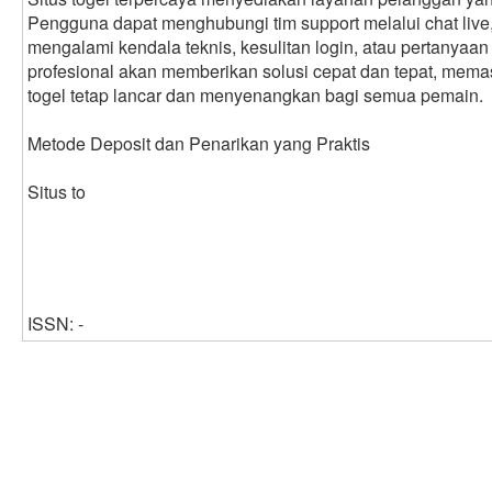
Pengguna dapat menghubungi tim support melalui chat live, 
mengalami kendala teknis, kesulitan login, atau pertanyaa
profesional akan memberikan solusi cepat dan tepat, mema
togel tetap lancar dan menyenangkan bagi semua pemain.
Metode Deposit dan Penarikan yang Praktis
Situs to
ISSN: -