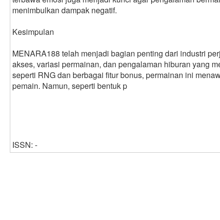
menimbulkan dampak negatif.
Kesimpulan
MENARA188 telah menjadi bagian penting dari industri per
akses, variasi permainan, dan pengalaman hiburan yang m
seperti RNG dan berbagai fitur bonus, permainan ini mena
pemain. Namun, seperti bentuk p
ISSN: -