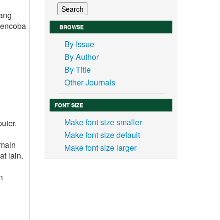
yang
mencoba
BROWSE
By Issue
By Author
u
By Title
Other Journals
FONT SIZE
Make font size smaller
uter.
Make font size default
emain
Make font size larger
t lain.
n