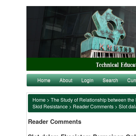
Home
About
Login
Search
Cur
Home
>
The Study of Relationship between the 
Skid Resistance
>
Reader Comments
>
Slot da
Reader Comments