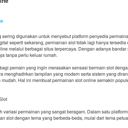
ine
ya
ang sering digunakan untuk menyebut platform penyedia permaina
tal seperti sekarang, permainan slot tidak lagi hanya tersedia 
nline melalui berbagai situs terpercaya. Dengan adanya bandar s
a tanpa perlu keluar rumah.
agi pemain yang ingin merasakan sensasi bermain slot deng
anya menghadirkan tampilan yang modern serta sistem yang dira
mudah. Hal ini membuat permainan slot online semakin popule
Slot
h variasi permainan yang sangat beragam. Dalam satu platform
n slot dengan tema yang berbeda-beda, mulai dari tema petua