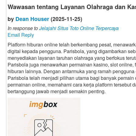
Wawasan tentang Layanan Olahraga dan Kas
by
Dean Houser
(2025-11-25)
In response to
Jelajahi Situs Toto Online Terpercaya
Email Reply
Platform hiburan online telah berkembang pesat, menawarka
digital kepada pengguna. Parisbola, yang digambarkan seba
menyediakan layanan taruhan olahraga yang berfokus teruta
Parisbola juga menawarkan permainan kasino, slot online, f
hiburan lainnya. Dengan antarmuka yang ramah pengguna
Parisbola telah menjadi pilihan utama bagi banyak pemain
permainan online, memahami cara kerja platform tersebut 
bertanggung jawab menjadi semakin penting.