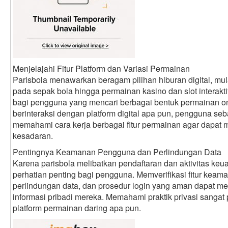
Menjelajahi Fitur Platform dan Variasi Permainan
Parisbola menawarkan beragam pilihan hiburan digital, mulai
pada sepak bola hingga permainan kasino dan slot interakti
bagi pengguna yang mencari berbagai bentuk permainan on
berinteraksi dengan platform digital apa pun, pengguna s
memahami cara kerja berbagai fitur permainan agar dapat
kesadaran.
Pentingnya Keamanan Pengguna dan Perlindungan Data
Karena parisbola melibatkan pendaftaran dan aktivitas keu
perhatian penting bagi pengguna. Memverifikasi fitur keama
perlindungan data, dan prosedur login yang aman dapat 
informasi pribadi mereka. Memahami praktik privasi sangat 
platform permainan daring apa pun.