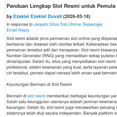
Panduan Lengkap Slot Resmi untuk Pemula
by
Ezekiel Ezekiel Duvall
(2026-03-18)
In response to
Jelajahi Situs Toto Online Terpercaya
Email Reply
Slot resmi adalah jenis permainan slot online yang dioperas
berlisensi dan diawasi oleh otoritas terkait. Keberadaan lis
permainan tersebut adil dan transparan. Slot resmi bias
Number Generator (RNG) yang memastikan setiap putaran be
dimanipulasi. Selain itu, situs yang menyediakan slot res
profesional, sistem keamanan yang kuat, serta layanan pel
ciri tersebut, pemain dapat merasa lebih aman saat bermai
Keuntungan Bermain di Slot Resmi
Bermain di
slot resmi
memberikan berbagai keuntungan yang t
Salah satu keunggulan utamanya adalah jaminan keamanan 
keuangan. Selain itu, slot resmi juga menawarkan peluang 
sistemnya telah diuji secara independen. Banyak platform