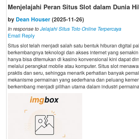
Menjelajahi Peran Situs Slot dalam Dunia H
by
Dean Houser
(2025-11-26)
In response to
Jelajahi Situs Toto Online Terpercaya
Email Reply
Situs slot telah menjadi salah satu bentuk hiburan digital pa
berkembangnya teknologi dan akses internet yang semaki
hanya bisa ditemukan di kasino konvensional kini dapat di
melalui perangkat mobile atau komputer. Situs slot mena
praktis dan seru, sehingga menarik perhatian banyak pema
mekanisme permainan yang sederhana dan peluang kemenan
berkembang menjadi pilihan utama dalam industri permaina