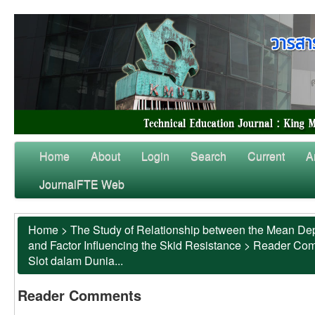
Home
About
Login
Search
Current
A
JournalFTE Web
Home
>
The Study of Relationship between the Mean Dep
and Factor Influencing the Skid Resistance
>
Reader Co
Slot dalam Dunia...
Reader Comments