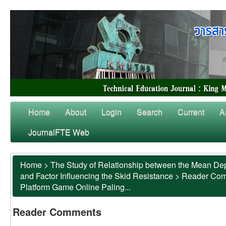
Home
About
Login
Search
Current
A
JournalFTE Web
Home
>
The Study of Relationship between the Mean Dep
and Factor Influencing the Skid Resistance
>
Reader Co
Platform Game Online Paling...
Reader Comments