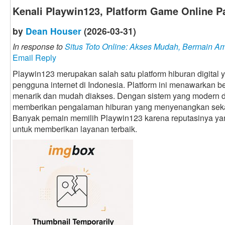
Kenali Playwin123, Platform Game Online P
by
Dean Houser
(2026-03-31)
In response to
Situs Toto Online: Akses Mudah, Bermain 
Email Reply
Playwin123 merupakan salah satu platform hiburan digital 
pengguna internet di Indonesia. Platform ini menawarkan b
menarik dan mudah diakses. Dengan sistem yang modern da
memberikan pengalaman hiburan yang menyenangkan seka
Banyak pemain memilih Playwin123 karena reputasinya yan
untuk memberikan layanan terbaik.