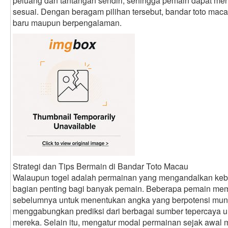
peluang dan tantangan sendiri, sehingga pemain dapat men
sesuai. Dengan beragam pilihan tersebut, bandar toto mac
baru maupun berpengalaman.
Strategi dan Tips Bermain di Bandar Toto Macau
Walaupun togel adalah permainan yang mengandalkan keber
bagian penting bagi banyak pemain. Beberapa pemain memi
sebelumnya untuk menentukan angka yang berpotensi munc
menggabungkan prediksi dari berbagai sumber tepercaya 
mereka. Selain itu, mengatur modal permainan sejak awal 