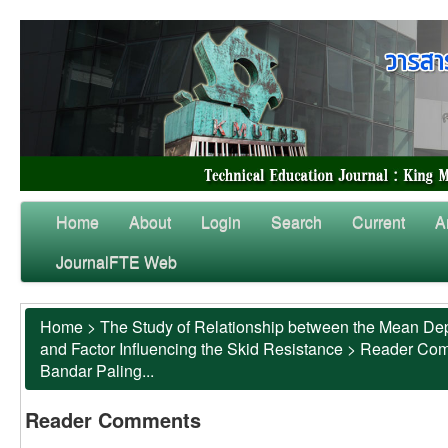
Home
About
Login
Search
Current
A
JournalFTE Web
Home
>
The Study of Relationship between the Mean Dep
and Factor Influencing the Skid Resistance
>
Reader Co
Bandar Paling...
Reader Comments