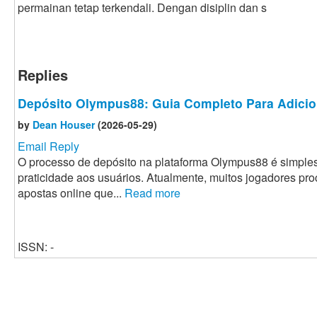
permainan tetap terkendali. Dengan disiplin dan s
Replies
Depósito Olympus88: Guia Completo Para Adici
by
Dean Houser
(2026-05-29)
Email Reply
O processo de depósito na plataforma Olympus88 é simples,
praticidade aos usuários. Atualmente, muitos jogadores p
apostas online que...
Read more
ISSN: -