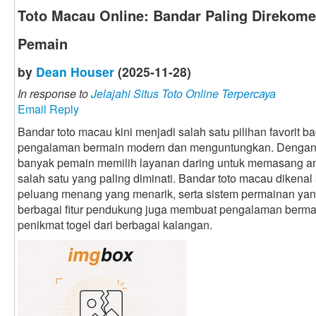
Toto Macau Online: Bandar Paling Direkome
Pemain
by
Dean Houser
(2025-11-28)
In response to
Jelajahi Situs Toto Online Terpercaya
Email Reply
Bandar toto macau kini menjadi salah satu pilihan favorit 
pengalaman bermain modern dan menguntungkan. Dengan p
banyak pemain memilih layanan daring untuk memasang a
salah satu yang paling diminati. Bandar toto macau dikenal 
peluang menang yang menarik, serta sistem permainan yan
berbagai fitur pendukung juga membuat pengalaman berma
penikmat togel dari berbagai kalangan.