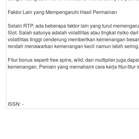
Faktor Lain yang Mempengaruhi Hasil Permainan
Selain RTP, ada beberapa faktor lain yang turut memenga
Slot. Salah satunya adalah volatilitas atau tingkat risiko d
volatilitas tinggi cenderung memberikan kemenangan besar 
rendah menawarkan kemenangan kecil namun lebih sering
Fitur bonus seperti free spins, wild, dan multiplier juga da
kemenangan. Pemain yang memahami cara kerja fitur-fitur i
ISSN: -