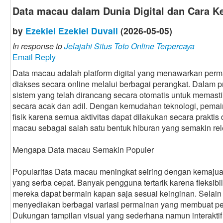
Data macau dalam Dunia Digital dan Cara K
by
Ezekiel Ezekiel Duvall
(2026-05-05)
In response to
Jelajahi Situs Toto Online Terpercaya
Email Reply
Data macau adalah platform digital yang menawarkan perm
diakses secara online melalui berbagai perangkat. Dalam
sistem yang telah dirancang secara otomatis untuk memasti
secara acak dan adil. Dengan kemudahan teknologi, pemain
fisik karena semua aktivitas dapat dilakukan secara praktis
macau sebagai salah satu bentuk hiburan yang semakin relev
Mengapa Data macau Semakin Populer
Popularitas Data macau meningkat seiring dengan kemajua
yang serba cepat. Banyak pengguna tertarik karena fleksibi
mereka dapat bermain kapan saja sesuai keinginan. Selain
menyediakan berbagai variasi permainan yang membuat pe
Dukungan tampilan visual yang sederhana namun interakti