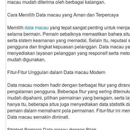
macau mudah diterima oleh berbagai kalangan.
Cara Memilih Data macau yang Aman dan Terpercaya
Memilih
data macau
yang tepat sangat penting untuk men
selama bermain. Pemain sebaiknya memastikan bahwa situs y
serta sistem keamanan yang memadai. Selain itu, reputasi si
pengguna dan tingkat kepuasan pelanggan. Data macau ya
menyediakan layanan pelanggan yang responsif serta meto
mudah digunakan.
Fitur-Fitur Unggulan dalam Data macau Modern
Data macau modern hadir dengan berbagai fitur yang dira
pengalaman pengguna. Beberapa fitur yang sering ditemuka
mudah dipahami, pilihan permainan yang beragam, serta la
hanya itu, beberapa situs juga menyediakan data statistik
pemain dalam memahami pola permainan. Fitur-fitur ini m
Data macau semakin diminati.
Strategi Bermain Data macau dengan Bijak