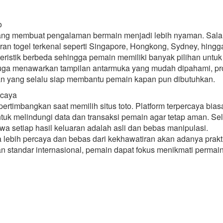
o
yang membuat pengalaman bermain menjadi lebih nyaman. Sala
an togel terkenal seperti Singapore, Hongkong, Sydney, hingg
eristik berbeda sehingga pemain memiliki banyak pilihan untuk
oto juga menawarkan tampilan antarmuka yang mudah dipahami, p
gan yang selalu siap membantu pemain kapan pun dibutuhkan.
rcaya
rtimbangkan saat memilih situs toto. Platform terpercaya bia
ntuk melindungi data dan transaksi pemain agar tetap aman. Sela
wa setiap hasil keluaran adalah asli dan bebas manipulasi.
lebih percaya dan bebas dari kekhawatiran akan adanya prakt
 standar internasional, pemain dapat fokus menikmati permai