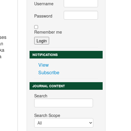
Username
Password
Remember me
ses
an
gka
NOTIFICATIONS
a
View
Subscribe
JOURNAL CONTENT
Search
Search Scope